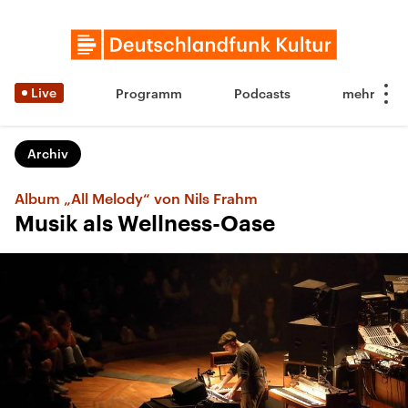
Live
Programm
Podcasts
Archiv
Album „All Melody“ von Nils Frahm
Musik als Wellness-Oase