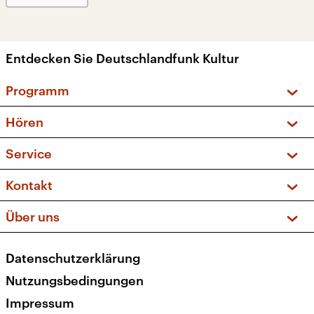
Entdecken Sie Deutschlandfunk Kultur
Programm
Vorschau und Rückschau
Hören
Sendungen und Podcasts
Livestream
Service
Musikliste
Frequenzen (UKW + DAB+)
FAQ
Kontakt
Kakadu – Das Kinderprogramm
Apps
Archiv
Hörerservice
Über uns
Newsletter
Social Media
Deutschlandradio
RSS
Datenschutzerklärung
Presse
Veranstaltungen
Nutzungsbedingungen
Karriere
Impressum
Transparenz