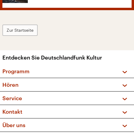
Zur Startseite
Entdecken Sie Deutschlandfunk Kultur
Programm
Vorschau und Rückschau
Hören
Sendungen und Podcasts
Livestream
Service
Musikliste
Frequenzen (UKW + DAB+)
FAQ
Kontakt
Kakadu – Das Kinderprogramm
Apps
Archiv
Hörerservice
Über uns
Newsletter
Social Media