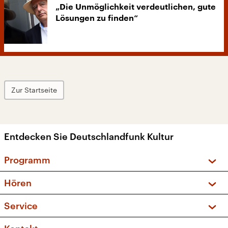
„Die Unmöglichkeit verdeutlichen, gute
Lösungen zu finden“
Zur Startseite
Entdecken Sie Deutschlandfunk Kultur
Programm
Vorschau und Rückschau
Hören
Sendungen und Podcasts
Livestream
Service
Musikliste
Frequenzen (UKW + DAB+)
FAQ
Kakadu – Das Kinderprogramm