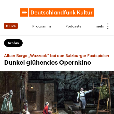
Live
Programm
Podcasts
Archiv
Alban Bergs „Wozzeck“ bei den Salzburger Festspielen
Dunkel glühendes Opernkino