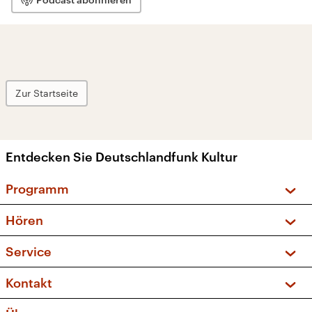
Zur Startseite
Entdecken Sie Deutschlandfunk Kultur
Programm
Vorschau und Rückschau
Hören
Sendungen und Podcasts
Livestream
Service
Musikliste
Frequenzen (UKW + DAB+)
FAQ
Kontakt
Kakadu – Das Kinderprogramm
Apps
Archiv
Hörerservice