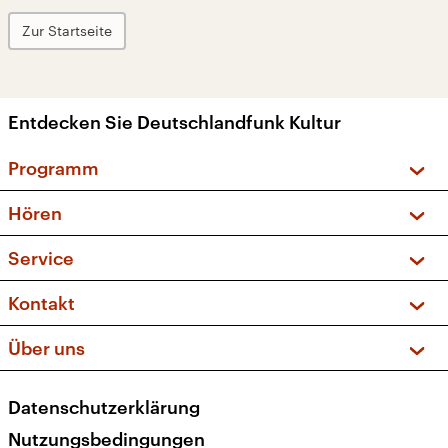
Zur Startseite
Entdecken Sie Deutschlandfunk Kultur
Programm
Vorschau und Rückschau
Hören
Sendungen und Podcasts
Livestream
Service
Musikliste
Frequenzen (UKW + DAB+)
FAQ
Kontakt
Kakadu – Das Kinderprogramm
Apps
Archiv
Hörerservice
Über uns
Newsletter
Social Media
Deutschlandradio
RSS
Datenschutzerklärung
Presse
Veranstaltungen
Nutzungsbedingungen