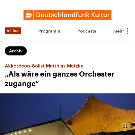
Live
Programm
Podcasts
Archiv
Akkordeon-Solist Matthias Matzke
„Als wäre ein ganzes Orchester
zugange“