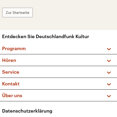
Zur Startseite
Entdecken Sie Deutschlandfunk Kultur
Programm
Vorschau und Rückschau
Hören
Sendungen und Podcasts
Livestream
Service
Musikliste
Frequenzen (UKW + DAB+)
FAQ
Kontakt
Kakadu – Das Kinderprogramm
Apps
Archiv
Hörerservice
Über uns
Newsletter
Social Media
Deutschlandradio
RSS
Datenschutzerklärung
Presse
Veranstaltungen