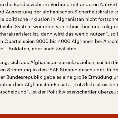
ne die Bundeswehr im Verbund mit anderen Nato-St
d Ausrüstung der afghanischen Sicherheitskräfte s
e politische Inklusion in Afghanistan nicht fortschre
tische System weiterhin von ethnischen und religiö
arakterisiert ist, dann wird das wenig nützen“, so 
ten Quartal seien 3000 bis 4000 Afghanen bei Ansch
 – Soldaten, aber auch Zivilisten.
ng, sich aus Afghanistan zurückzuziehen, sei letztl
hen Stimmung in den ISAF-Staaten geschuldet: In d
der Bundesrepublik gebe es eine große Ermüdung u
über dem Afghanistan-Einsatz. „Letztlich ist es eine
ntscheidung“, ist der Politikwissenschaftler überzeu