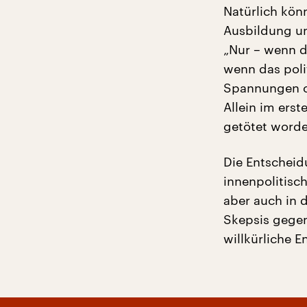
Natürlich kön
Ausbildung un
„Nur – wenn di
wenn das poli
Spannungen ch
Allein im ers
getötet worden
Die Entscheidu
innenpolitisc
aber auch in 
Skepsis gegen
willkürliche E