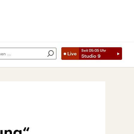
Seit
05:05
Uhr
Live
Studio 9
dung“