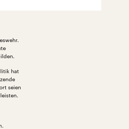
deswehr.
ute
ilden.
itik hat
ützende
ort seien
leisten.
m.