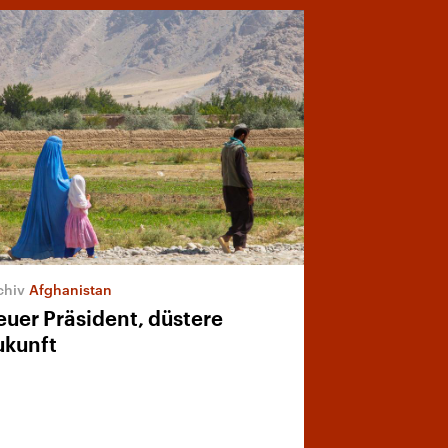
Afghanistan
euer Präsident, düstere
ukunft