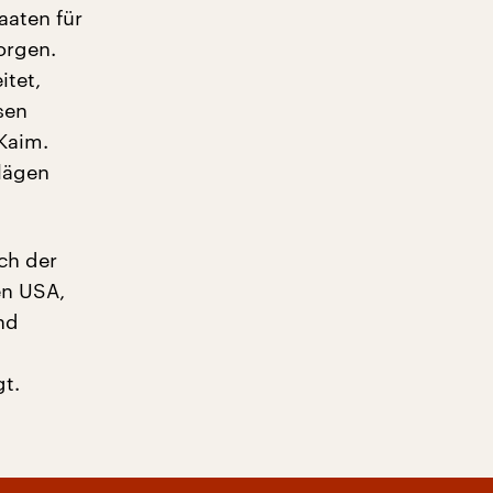
aaten für
orgen.
itet,
sen
Kaim.
lägen
ich der
en USA,
nd
gt.