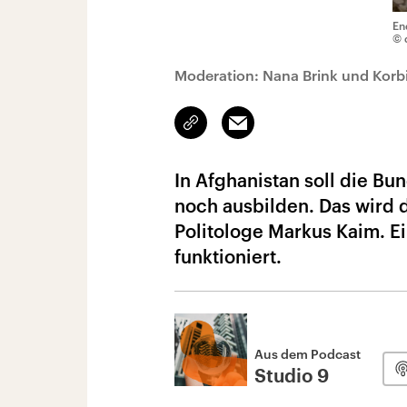
En
© 
Moderation: Nana Brink und Korbi
Link
Email
kopieren/teilen
In Afghanistan soll die B
noch ausbilden. Das wird d
Politologe Markus Kaim. Ei
funktioniert.
Aus dem Podcast
Studio 9