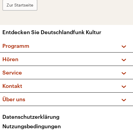
Zur Startseite
Entdecken Sie Deutschlandfunk Kultur
Programm
Vorschau und Rückschau
Hören
Sendungen und Podcasts
Livestream
Service
Musikliste
Frequenzen (UKW + DAB+)
FAQ
Kontakt
Kakadu – Das Kinderprogramm
Apps
Archiv
Hörerservice
Über uns
Newsletter
Social Media
Deutschlandradio
RSS
Datenschutzerklärung
Presse
Veranstaltungen
Nutzungsbedingungen
Karriere