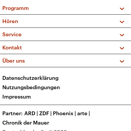
Programm
Vorschau und Rückschau
Hören
Sendungen und Podcasts
Livestream
Service
Musikliste
Frequenzen (UKW + DAB+)
FAQ
Kontakt
Kakadu – Das Kinderprogramm
Apps
Archiv
Hörerservice
Über uns
Newsletter
Social Media
Deutschlandradio
RSS
Datenschutzerklärung
Presse
Veranstaltungen
Nutzungsbedingungen
Karriere
Impressum
Transparenz
Korrekturen und Richtigstellungen
Partner
ARD
|
ZDF
|
Phoenix
|
arte
|
Barrierefreiheit
Chronik der Mauer