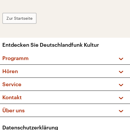
Zur Startseite
Entdecken Sie Deutschlandfunk Kultur
Programm
Vorschau und Rückschau
Hören
Sendungen und Podcasts
Livestream
Service
Musikliste
Frequenzen (UKW + DAB+)
FAQ
Kontakt
Kakadu – Das Kinderprogramm
Apps
Archiv
Hörerservice
Über uns
Newsletter
Social Media
Deutschlandradio
RSS
Datenschutzerklärung