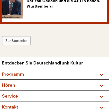
Der Fall Gedeon und die AfD in Baden-
Württemberg
Zur Startseite
Entdecken Sie Deutschlandfunk Kultur
Programm
Vorschau und Rückschau
Hören
Sendungen und Podcasts
Livestream
Service
Musikliste
Frequenzen (UKW + DAB+)
FAQ
Kontakt
Kakadu – Das Kinderprogramm