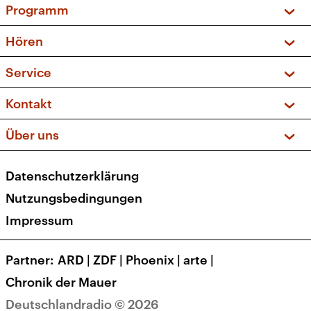
Programm
Vorschau und Rückschau
Hören
Sendungen und Podcasts
Livestream
Service
Musikliste
Frequenzen (UKW + DAB+)
FAQ
Kontakt
Kakadu – Das Kinderprogramm
Apps
Archiv
Hörerservice
Über uns
Newsletter
Social Media
Deutschlandradio
RSS
Datenschutzerklärung
Presse
Veranstaltungen
Nutzungsbedingungen
Karriere
Impressum
Transparenz
Korrekturen und Richtigstellungen
Partner
ARD
|
ZDF
|
Phoenix
|
arte
|
Barrierefreiheit
Chronik der Mauer
Deutschlandradio © 2026