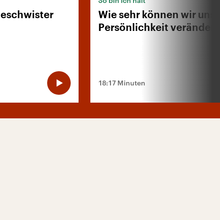
So bin ich halt
Geschwister
Wie sehr können wir uns
Persönlichkeit veränder
18:17 Minuten