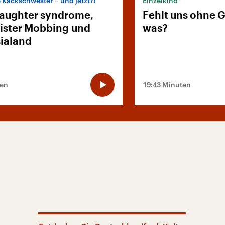
e Kackschwester – und jetzt?!
Einzelkind
daughter syndrome,
Fehlt uns ohne 
ster Mobbing und
was?
ialand
ten
19:43 Minuten