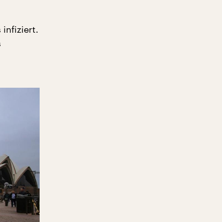
nfiziert.
s