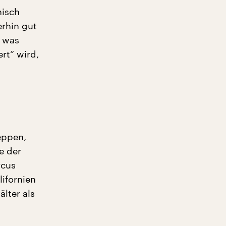
nisch
erhin gut
, was
rt“ wird,
eppen,
e der
rcus
lifornien
lter als