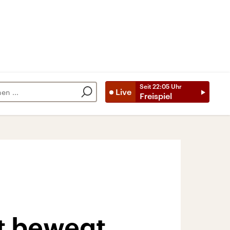
Seit
22:05
Uhr
Live
Freispiel
t bewegt