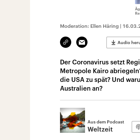
Äg
Re
Moderation: Ellen Häring
|
16.03.
Link
Email
Audio her
kopieren/teilen
Der Coronavirus setzt Regi
Metropole Kairo abriegeln
die USA zu spät? Und waru
Australien an?
Aus dem Podcast
Weltzeit