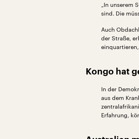
„In unserem St
sind. Die müs
Auch Obdachl
der Straße, e
einquartieren,
Kongo hat ge
In der Demokr
aus dem Krank
zentralafrika
Erfahrung, kö