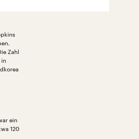
opkins
ben.
ie Zahl
 in
üdkorea
war ein
etwa 120