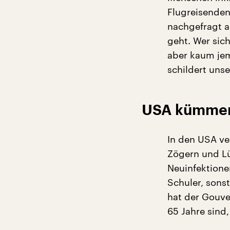
Flugreisenden
nachgefragt a
geht. Wer sich
aber kaum jem
schildert uns
USA kümmern
In den USA ve
Zögern und L
Neuinfektione
Schuler, sons
hat der Gouver
65 Jahre sind