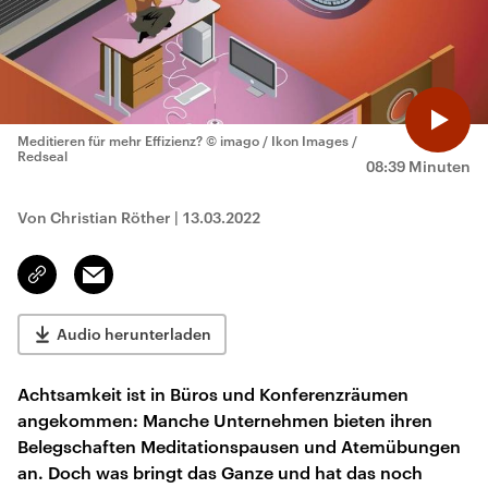
Meditieren für mehr Effizienz?
© imago / Ikon Images /
Redseal
08:39 Minuten
Von Christian Röther
|
13.03.2022
Email
Link
kopieren/teilen
Audio herunterladen
Achtsamkeit ist in Büros und Konferenzräumen
angekommen: Manche Unternehmen bieten ihren
Belegschaften Meditationspausen und Atemübungen
an. Doch was bringt das Ganze und hat das noch