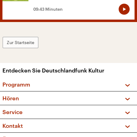
09:43 Minuten
Zur Startseite
Entdecken Sie Deutschlandfunk Kultur
Programm
Vorschau und Rückschau
Hören
Sendungen und Podcasts
Livestream
Service
Musikliste
Frequenzen (UKW + DAB+)
FAQ
Kontakt
Kakadu – Das Kinderprogramm
Apps
Archiv