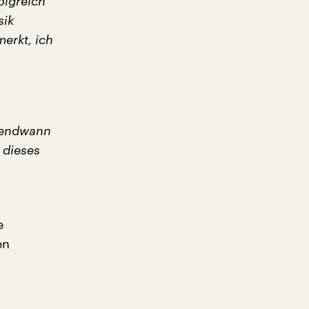
olgreich
sik
erkt, ich
rgendwann
 dieses
e
en