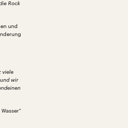
 die Rock
ssen und
ränderung
 viele
 und wir
gendeinen
n Wasser“