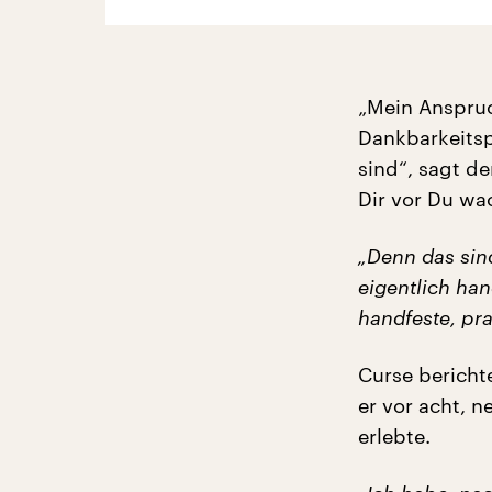
„Mein Anspruc
Dankbarkeitsp
sind“, sagt d
Dir vor Du wac
„Denn das sind
eigentlich han
handfeste, pra
Curse bericht
er vor acht, n
erlebte.