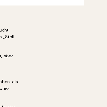
ucht
 „Stell
n, aber
aben, als
aphie