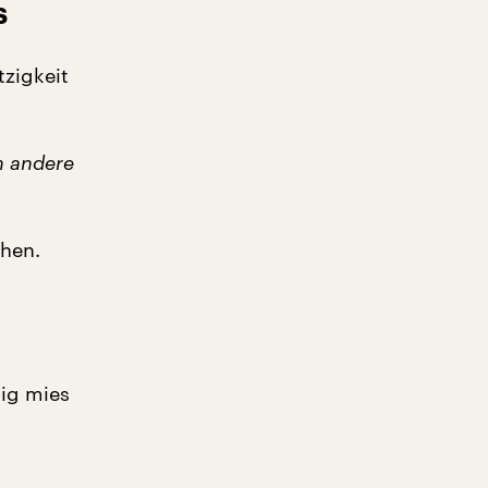
s
tzigkeit
h andere
hen.
tig mies