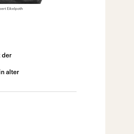
ert Eikelpoth
t der
n alter