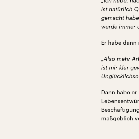
„Ich habe, nac
ist natürlich 
gemacht habe,
werde immer u
Er habe dann 
„Also mehr Ar
ist mir klar 
Unglücklichse
Dann habe er 
Lebensentwürf
Beschäftigung
maßgeblich ve