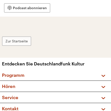
Podcast abonnieren
Zur Startseite
Entdecken Sie Deutschlandfunk Kultur
Programm
Vorschau und Rückschau
Hören
Sendungen und Podcasts
Livestream
Service
Musikliste
Frequenzen (UKW + DAB+)
FAQ
Kontakt
Kakadu – Das Kinderprogramm