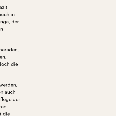
azit
auch in
nga, der
en
meraden,
en,
doch die
 werden,
en auch
flege der
ren
t die