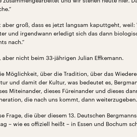
se zusammengearbeitet und wir stehen heute hier. Da
che.“
t aber groß, dass es jetzt langsam kaputtgeht, weil:
lter und irgendwann erledigt sich das dann biologisc
hts nach.“
, aber nicht beim 33-jährigen Julian Effkemann.
die Möglichkeit, über die Tradition, über das Wieder
ltur und damit der Kultur, was bedeutet es, Bergma
eses Miteinander, dieses Füreinander und dieses dan
neration, die nach uns kommt, dann weiterzugeben.
ese Frage, die über diesem 13. Deutschen Bergmanns-
g – wie es offiziell heißt – in Essen und Bochum sc