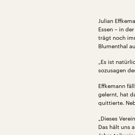
Julian Effkema
Essen – in der
trägt noch im
Blumenthal au
„Es ist natürl
sozusagen des
Effkemann fäll
gelernt, hat d
quittierte. Ne
„Dieses Verein
Das hält uns 