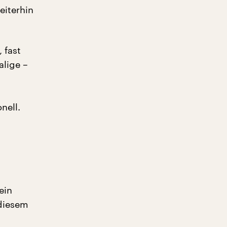
eiterhin
 fast
lige –
nell.
ein
diesem