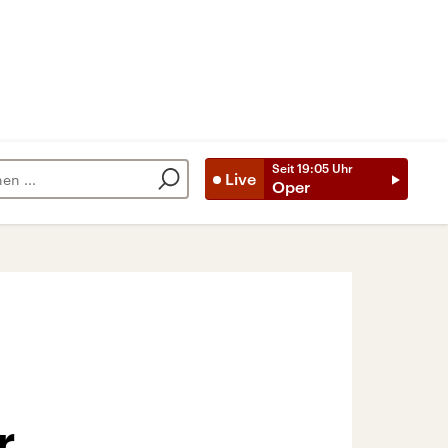
Seit
19:05
Uhr
Live
Oper
r