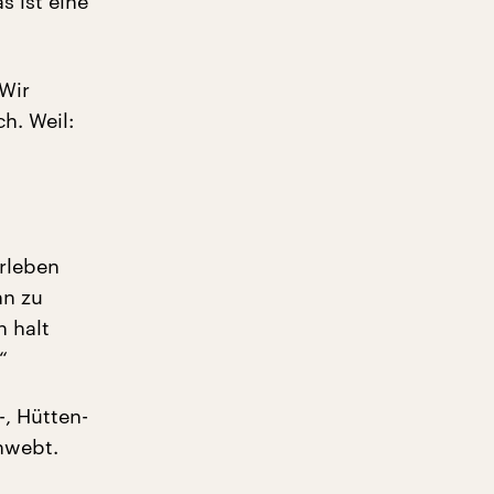
s ist eine
 Wir
h. Weil:
erleben
nn zu
n halt
“
, Hütten-
hwebt.