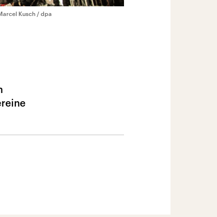
Marcel Kusch / dpa
n
ereine