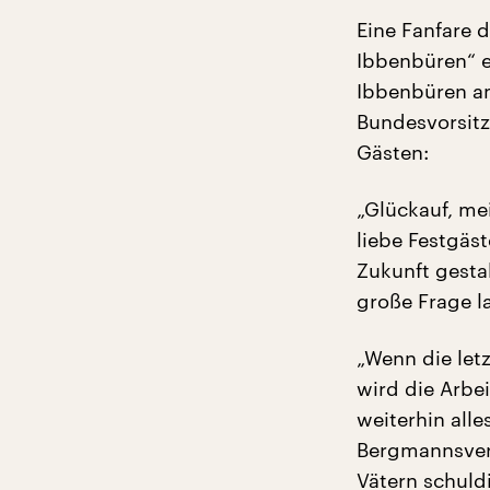
Eine Fanfare 
Ibbenbüren“ e
Ibbenbüren am
Bundesvorsitz
Gästen:
„Glückauf, me
liebe Festgäst
Zukunft gesta
große Frage l
„Wenn die let
wird die Arbe
weiterhin all
Bergmannsvere
Vätern schuld