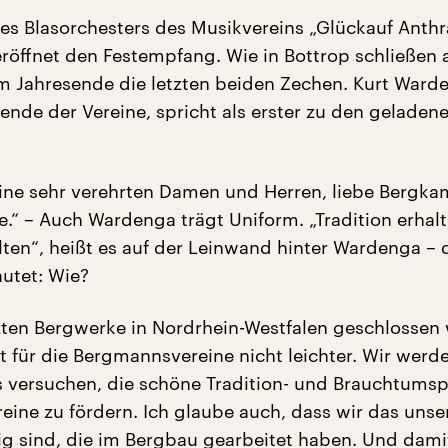
des Blasorchesters des Musikvereins „Glückauf Anthr
röffnet den Festempfang. Wie in Bottrop schließen 
 Jahresende die letzten beiden Zechen. Kurt Warde
ende der Vereine, spricht als erster zu den geladen
ine sehr verehrten Damen und Herren, liebe Bergka
e.“ – Auch Wardenga trägt Uniform. „Tradition erhalt
lten“, heißt es auf der Leinwand hinter Wardenga – 
autet: Wie?
zten Bergwerke in Nordrhein-Westfalen geschlossen
it für die Bergmannsvereine nicht leichter. Wir werd
es versuchen, die schöne Tradition- und Brauchtumsp
ine zu fördern. Ich glaube auch, dass wir das unse
ig sind, die im Bergbau gearbeitet haben. Und dami