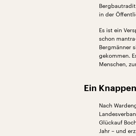
Bergbautradit
in der Öffentl
Es ist ein Ve
schon mantra-
Bergmänner s
gekommen. Es i
Menschen, zume
Ein Knappen
Nach Wardenga
Landesverband
Glückauf Boch
Jahr – und er