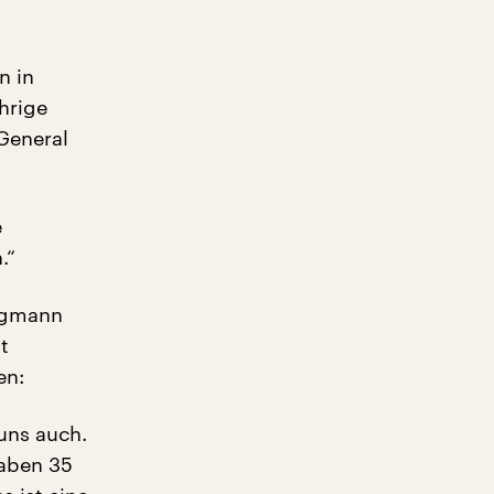
n in
hrige
General
e
.“
ergmann
t
en:
 uns auch.
haben 35