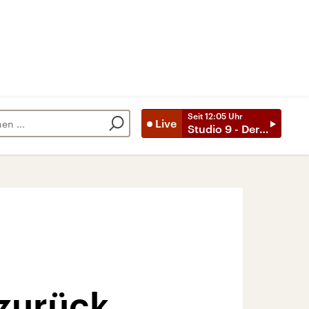
Seit
12:05
Uhr
Live
Studio 9 - Der Tag mit ..
 zurück