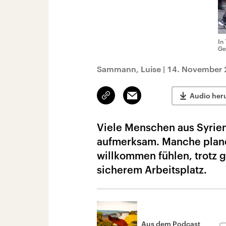
In
Ge
Sammann, Luise
|
14. November 
Link
Email
Audio her
kopieren/teilen
Viele Menschen aus Syrie
aufmerksam. Manche planen
willkommen fühlen, trotz g
sicherem Arbeitsplatz.
Aus dem Podcast