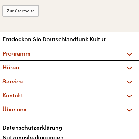
Zur Startseite
Entdecken Sie Deutschlandfunk Kultur
Programm
Vorschau und Rückschau
Hören
Sendungen und Podcasts
Livestream
Service
Musikliste
Frequenzen (UKW + DAB+)
FAQ
Kontakt
Kakadu – Das Kinderprogramm
Apps
Archiv
Hörerservice
Über uns
Newsletter
Social Media
Deutschlandradio
RSS
Datenschutzerklärung
Presse
Veranstaltungen
Nutzungsbedingungen