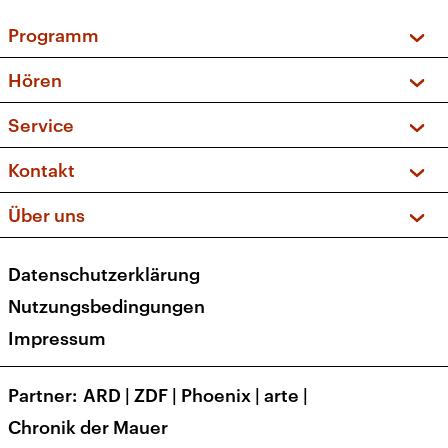
Programm
Vorschau und Rückschau
Hören
Sendungen und Podcasts
Livestream
Service
Musikliste
Frequenzen (UKW + DAB+)
FAQ
Kontakt
Kakadu – Das Kinderprogramm
Apps
Archiv
Hörerservice
Über uns
Newsletter
Social Media
Deutschlandradio
RSS
Datenschutzerklärung
Presse
Veranstaltungen
Nutzungsbedingungen
Karriere
Impressum
Transparenz
Korrekturen und Richtigstellungen
Partner
ARD
|
ZDF
|
Phoenix
|
arte
|
Barrierefreiheit
Chronik der Mauer