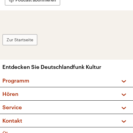
Zur Startseite
Entdecken Sie Deutschlandfunk Kultur
Programm
Vorschau und Rückschau
Hören
Sendungen und Podcasts
Livestream
Service
Musikliste
Frequenzen (UKW + DAB+)
FAQ
Kontakt
Kakadu – Das Kinderprogramm
Apps
Archiv
Hörerservice