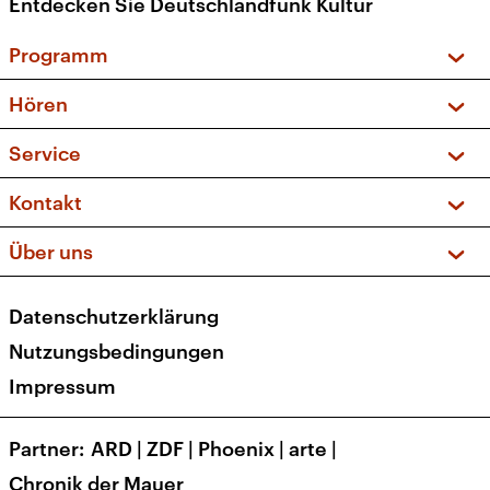
Entdecken Sie Deutschlandfunk Kultur
Programm
Vorschau und Rückschau
Hören
Sendungen und Podcasts
Livestream
Service
Musikliste
Frequenzen (UKW + DAB+)
FAQ
Kontakt
Kakadu – Das Kinderprogramm
Apps
Archiv
Hörerservice
Über uns
Newsletter
Social Media
Deutschlandradio
RSS
Datenschutzerklärung
Presse
Veranstaltungen
Nutzungsbedingungen
Karriere
Impressum
Transparenz
Korrekturen und Richtigstellungen
Partner
ARD
|
ZDF
|
Phoenix
|
arte
|
Barrierefreiheit
Chronik der Mauer