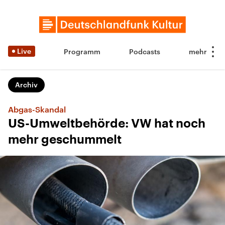
Live
Programm
Podcasts
Archiv
Abgas-Skandal
US-Umweltbehörde: VW hat noch
mehr geschummelt