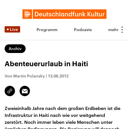
Live
Programm
Podcasts
Archiv
Abenteuerurlaub in Haiti
Von Martin Polansky
|
13.06.2012
Email
Link
kopieren/teilen
Zweieinhalb Jahre nach dem großen Erdbeben ist die
Infrastruktur in Haiti nach wie vor weitgehend
zerstört. Noch immer leben viele Menschen unter
ärmlichen Bedingungen. Die Regierung will dennoch