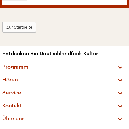
Zur Startseite
Entdecken Sie Deutschlandfunk Kultur
Programm
Vorschau und Rückschau
Hören
Sendungen und Podcasts
Livestream
Service
Musikliste
Frequenzen (UKW + DAB+)
FAQ
Kontakt
Kakadu – Das Kinderprogramm
Apps
Archiv
Hörerservice
Über uns
Newsletter
Social Media