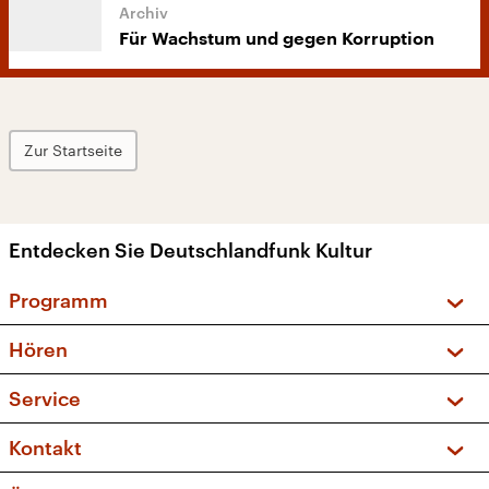
Für Wachstum und gegen Korruption
Zur Startseite
Entdecken Sie Deutschlandfunk Kultur
Programm
Vorschau und Rückschau
Hören
Sendungen und Podcasts
Livestream
Service
Musikliste
Frequenzen (UKW + DAB+)
FAQ
Kontakt
Kakadu – Das Kinderprogramm
Apps
Archiv
Hörerservice