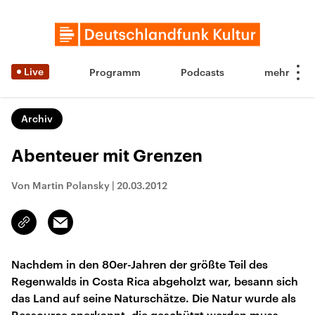
Live
Programm
Podcasts
Archiv
Abenteuer mit Grenzen
Von Martin Polansky
|
20.03.2012
Email
Link
kopieren/teilen
Nachdem in den 80er-Jahren der größte Teil des
Regenwalds in Costa Rica abgeholzt war, besann sich
das Land auf seine Naturschätze. Die Natur wurde als
Ressource anerkannt, die geschützt werden muss –