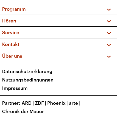
Programm
Vorschau und Rückschau
Hören
Sendungen und Podcasts
Livestream
Service
Musikliste
Frequenzen (UKW + DAB+)
FAQ
Kontakt
Kakadu – Das Kinderprogramm
Apps
Archiv
Hörerservice
Über uns
Newsletter
Social Media
Deutschlandradio
RSS
Datenschutzerklärung
Presse
Veranstaltungen
Nutzungsbedingungen
Karriere
Impressum
Transparenz
Korrekturen und Richtigstellungen
Partner
ARD
|
ZDF
|
Phoenix
|
arte
|
Barrierefreiheit
Chronik der Mauer