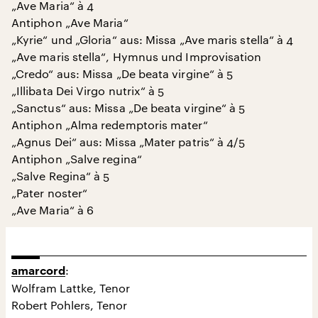
„Ave Maria“ à 4
Antiphon „Ave Maria“
„Kyrie“ und „Gloria“ aus: Missa „Ave maris stella“ à 4
„Ave maris stella“, Hymnus und Improvisation
„Credo“ aus: Missa „De beata virgine“ à 5
„Illibata Dei Virgo nutrix“ à 5
„Sanctus“ aus: Missa „De beata virgine“ à 5
Antiphon „Alma redemptoris mater“
„Agnus Dei“ aus: Missa „Mater patris“ à 4/5
Antiphon „Salve regina“
„Salve Regina“ à 5
„Pater noster“
„Ave Maria“ à 6
:
amarcord
Wolfram Lattke, Tenor
Robert Pohlers, Tenor