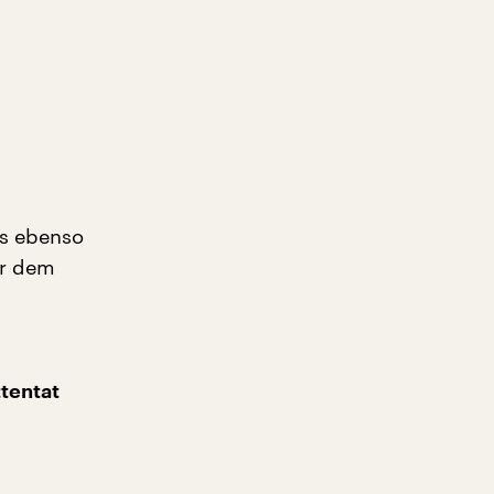
as ebenso
er dem
tentat