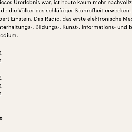
dieses Urerlebnis war, ist heute kaum mehr nachvollz
de die Völker aus schläfriger Stumpfheit erwecken,
ert Einstein. Das Radio, das erste elektronische M
erhaltungs-, Bildungs-, Kunst-, Informations- und 
edium.
n
n
n
n
n
e