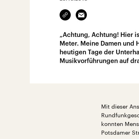
Link
Email
kopieren/teilen
„Achtung, Achtung! Hier is
Meter. Meine Damen und H
heutigen Tage der Unterha
Musikvorführungen auf dr
Mit dieser An
Rundfunkgesch
konnten Mensc
Potsdamer Str