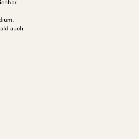
iehbar.
edium,
bald auch