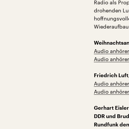
Radio als Pr
drohenden Luf
hoffnungsvol
Wiederaufbau
Weihnachtsan
Audio anhöre
Audio anhöre
Friedrich Luft
Audio anhöre
Audio anhöre
Gerhart Eisle
DDR und Brud
Rundfunk den