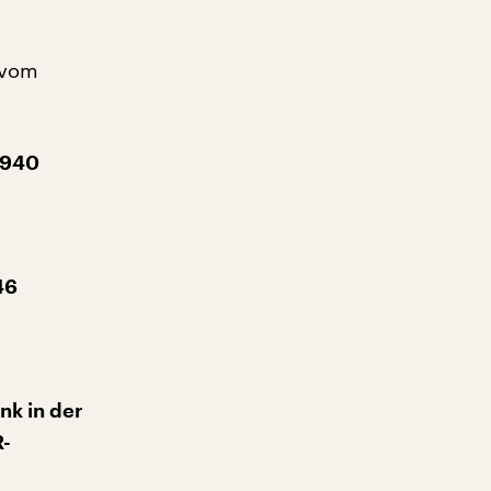
 vom
1940
46
nk in der
R-