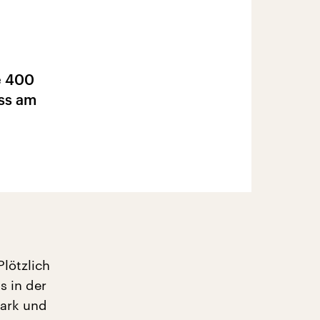
e 400
ss am
lötzlich
s in der
tark und