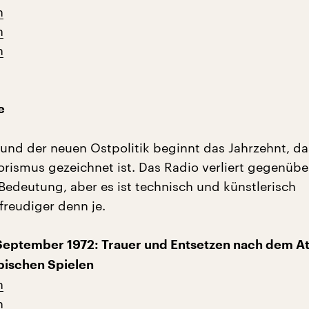
n
n
n
e
und der neuen Ostpolitik beginnt das Jahrzehnt, d
orismus gezeichnet ist. Das Radio verliert gegenüb
Bedeutung, aber es ist technisch und künstlerisch
freudiger denn je.
September 1972: Trauer und Entsetzen nach dem At
pischen Spielen
n
n