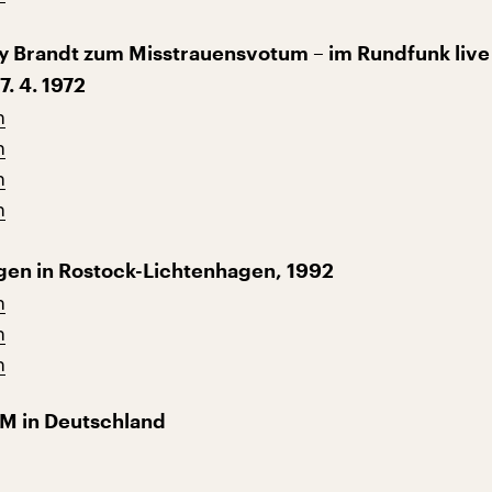
y Brandt zum Misstrauensvotum – im Rundfunk live
. 4. 1972
n
n
n
n
gen in Rostock-Lichtenhagen, 1992
n
n
n
WM in Deutschland