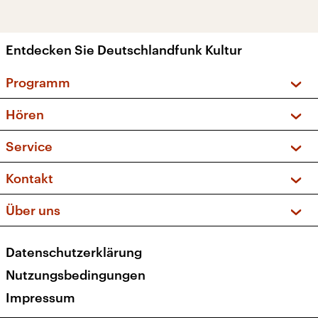
Entdecken Sie Deutschlandfunk Kultur
Programm
Vorschau und Rückschau
Hören
Sendungen und Podcasts
Livestream
Service
Musikliste
Frequenzen (UKW + DAB+)
FAQ
Kontakt
Kakadu – Das Kinderprogramm
Apps
Archiv
Hörerservice
Über uns
Newsletter
Social Media
Deutschlandradio
RSS
Datenschutzerklärung
Presse
Veranstaltungen
Nutzungsbedingungen
Karriere
Impressum
Transparenz