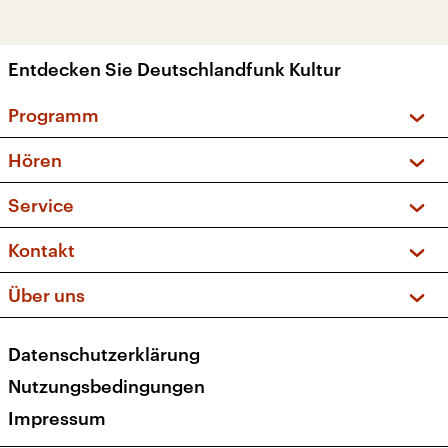
Entdecken Sie Deutschlandfunk Kultur
Programm
Vorschau und Rückschau
Hören
Sendungen und Podcasts
Livestream
Service
Musikliste
Frequenzen (UKW + DAB+)
FAQ
Kontakt
Kakadu – Das Kinderprogramm
Apps
Archiv
Hörerservice
Über uns
Newsletter
Social Media
Deutschlandradio
RSS
Datenschutzerklärung
Presse
Veranstaltungen
Nutzungsbedingungen
Karriere
Impressum
Transparenz