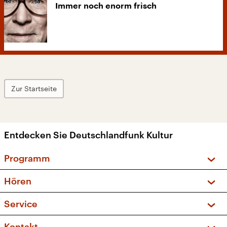
Immer noch enorm frisch
Zur Startseite
Entdecken Sie Deutschlandfunk Kultur
Programm
Vorschau und Rückschau
Hören
Sendungen und Podcasts
Livestream
Service
Musikliste
Frequenzen (UKW + DAB+)
FAQ
Kontakt
Kakadu – Das Kinderprogramm