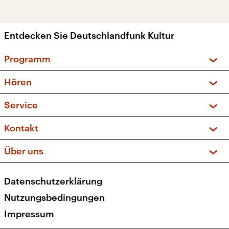
Entdecken Sie Deutschlandfunk Kultur
Programm
Vorschau und Rückschau
Hören
Sendungen und Podcasts
Livestream
Service
Musikliste
Frequenzen (UKW + DAB+)
FAQ
Kontakt
Kakadu – Das Kinderprogramm
Apps
Archiv
Hörerservice
Über uns
Newsletter
Social Media
Deutschlandradio
RSS
Datenschutzerklärung
Presse
Veranstaltungen
Nutzungsbedingungen
Karriere
Impressum
Transparenz