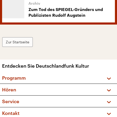
Zum Tod des SPIEGEL-Gründers und
Publizisten Rudolf Augstein
Zur Startseite
Entdecken Sie Deutschlandfunk Kultur
Programm
Vorschau und Rückschau
Hören
Sendungen und Podcasts
Livestream
Service
Musikliste
Frequenzen (UKW + DAB+)
FAQ
Kontakt
Kakadu – Das Kinderprogramm