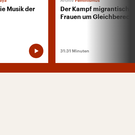
aya
Feminismus
ie Musik der
Der Kampf migrantische
Frauen um Gleichberech
31:31 Minuten