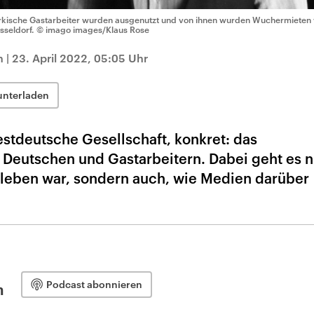
rkische Gastarbeiter wurden ausgenutzt und von ihnen wurden Wuchermieten v
sseldorf.
© imago images/Klaus Rose
n
|
23. April 2022, 05:05 Uhr
unterladen
estdeutsche Gesellschaft, konkret: das
eutschen und Gastarbeitern. Dabei geht es n
eben war, sondern auch, wie Medien darüber
Podcast abonnieren
n