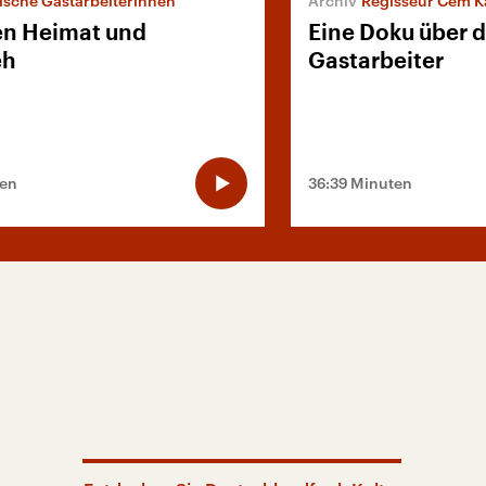
ische Gastarbeiterinnen
Regisseur Cem K
n Heimat und
Eine Doku über d
eh
Gastarbeiter
ten
36:39 Minuten