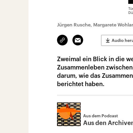
Tü
Dü
Jürgen Rusche, Margarete Wohla
Link
Email
Audio her
kopieren/teilen
Zweimal ein Blick in die w
Zusammenleben zwischen D
darum, wie das Zusammenl
berichtet haben.
Aus dem Podcast
Aus den Archive