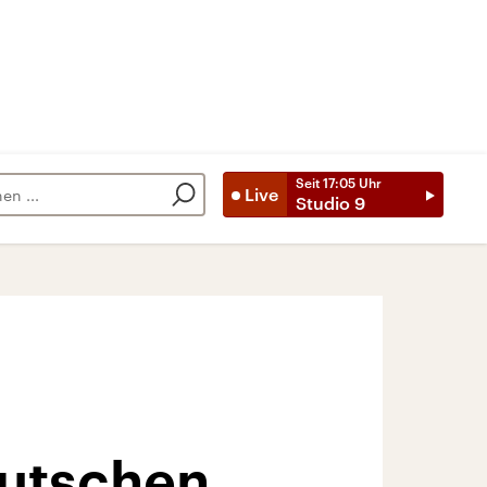
Seit
17:05
Uhr
Live
Studio 9
eutschen