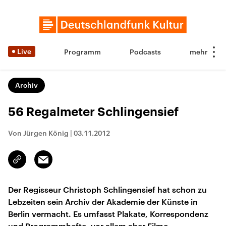
Live
Programm
Podcasts
Archiv
56 Regalmeter Schlingensief
Von Jürgen König
|
03.11.2012
Email
Link
kopieren/teilen
Der Regisseur Christoph Schlingensief hat schon zu
Lebzeiten sein Archiv der Akademie der Künste in
Berlin vermacht. Es umfasst Plakate, Korrespondenz
und Programmhefte, vor allem aber Filme.