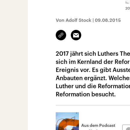
20
Von Adolf Stock
|
09.08.2015
Link
Email
kopieren/teilen
2017 jährt sich Luthers T
sich im Kernland der Refo
Ereignis vor. Es gibt Auss
Anbauten ergänzt. Welches
Luther und die Reformatio
Reformation besucht.
Aus dem Podcast