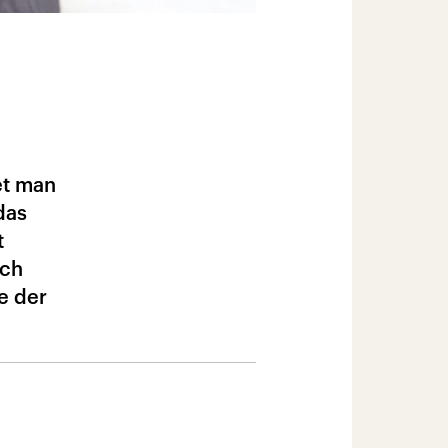
et man
das
t
ich
e der