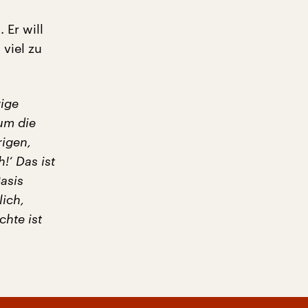
 Er will
 viel zu
ige
um die
rigen,
!‘ Das ist
Basis
lich,
hte ist