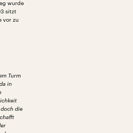
ieg wurde
3 sitzt
e vor zu
dem Turm
da in
n
ichkeit
 doch die
chafft
der