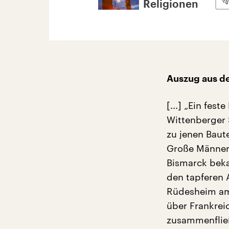
Religionen
Auszug aus d
[...] „Ein fes
Wittenberger 
zu jenen Baut
Große Männer
Bismarck bek
den tapferen 
Rüdesheim am 
über Frankrei
zusammenfließe