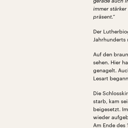
gerade auch in
immer stärker 
präsent.“
Der Lutherbiog
Jahrhunderts 
Auf den braun
sehen. Hier ha
genagelt. Auch
Lesart begann
Die Schlosski
starb, kam se
beigesetzt. I
wieder aufgeb
Am Ende des 19