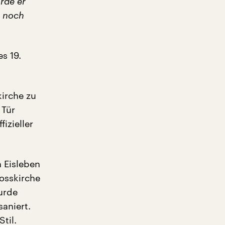
rde er
e noch
s 19.
irche zu
 Tür
izieller
n Eisleben
osskirche
urde
aniert.
til.