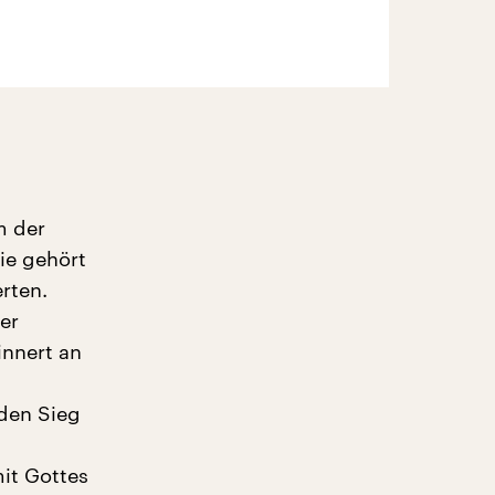
m der
ie gehört
rten.
er
nnert an
den Sieg
mit Gottes