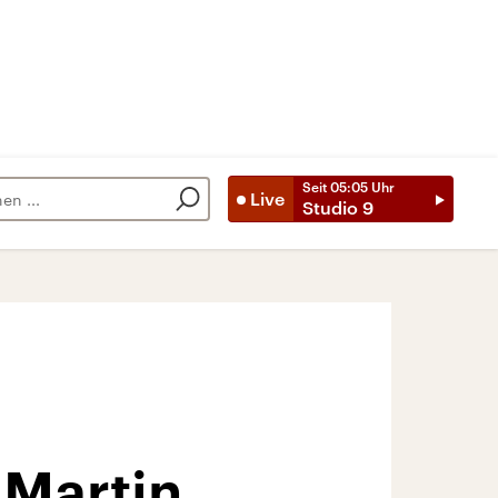
Seit
05:05
Uhr
Live
Studio 9
 Martin