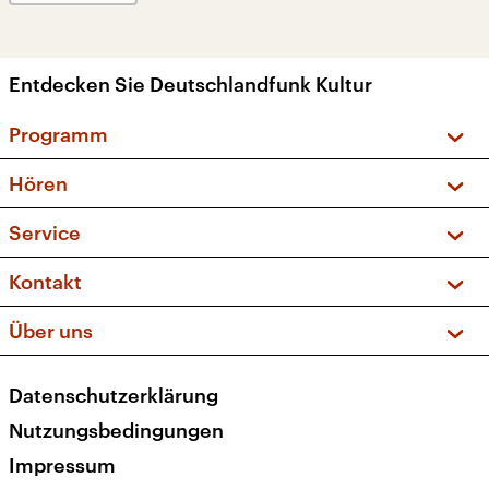
Entdecken Sie Deutschlandfunk Kultur
Programm
Vorschau und Rückschau
Hören
Sendungen und Podcasts
Livestream
Service
Musikliste
Frequenzen (UKW + DAB+)
FAQ
Kontakt
Kakadu – Das Kinderprogramm
Apps
Archiv
Hörerservice
Über uns
Newsletter
Social Media
Deutschlandradio
RSS
Datenschutzerklärung
Presse
Veranstaltungen
Nutzungsbedingungen
Karriere
Impressum
Transparenz