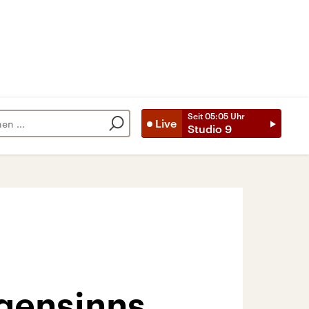
Seit
05:05
Uhr
Live
Studio 9
igensinns