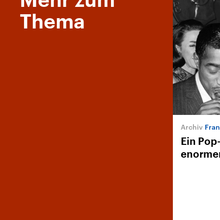
Mehr zum
Thema
Fran
Ein Pop
enormem