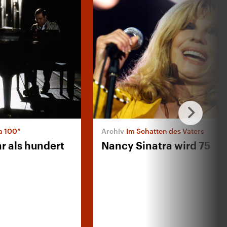
a 100“
Im Schatten des Vaters
hr als hundert
Nancy Sinatra wird 75