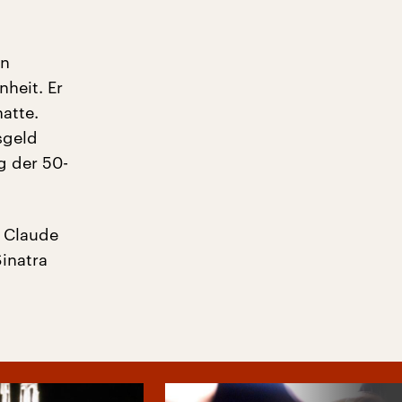
en
heit. Er
atte.
sgeld
g der 50-
n Claude
inatra