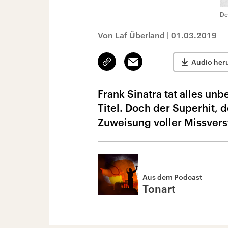
De
Von Laf Überland
|
01.03.2019
Link
Email
Audio her
kopieren/teilen
Frank Sinatra tat alles u
Titel. Doch der Superhit, d
Zuweisung voller Missvers
Aus dem Podcast
Tonart