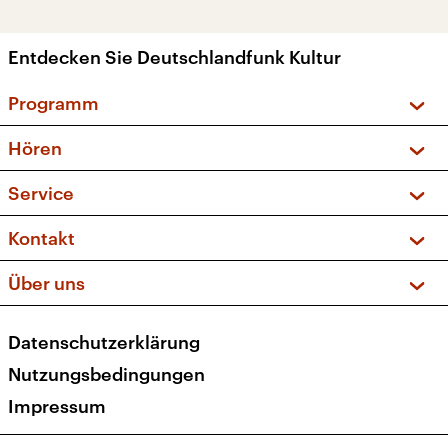
Entdecken Sie Deutschlandfunk Kultur
Programm
Vorschau und Rückschau
Hören
Sendungen und Podcasts
Livestream
Service
Musikliste
Frequenzen (UKW + DAB+)
FAQ
Kontakt
Kakadu – Das Kinderprogramm
Apps
Archiv
Hörerservice
Über uns
Newsletter
Social Media
Deutschlandradio
RSS
Datenschutzerklärung
Presse
Veranstaltungen
Nutzungsbedingungen
Karriere
Impressum
Transparenz