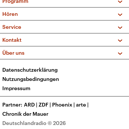
Programm
Vorschau und Rückschau
Hören
Sendungen und Podcasts
Livestream
Service
Musikliste
Frequenzen (UKW + DAB+)
FAQ
Kontakt
Kakadu – Das Kinderprogramm
Apps
Archiv
Hörerservice
Über uns
Newsletter
Social Media
Deutschlandradio
RSS
Datenschutzerklärung
Presse
Veranstaltungen
Nutzungsbedingungen
Karriere
Impressum
Transparenz
Korrekturen und Richtigstellungen
Partner
ARD
|
ZDF
|
Phoenix
|
arte
|
Barrierefreiheit
Chronik der Mauer
Deutschlandradio © 2026