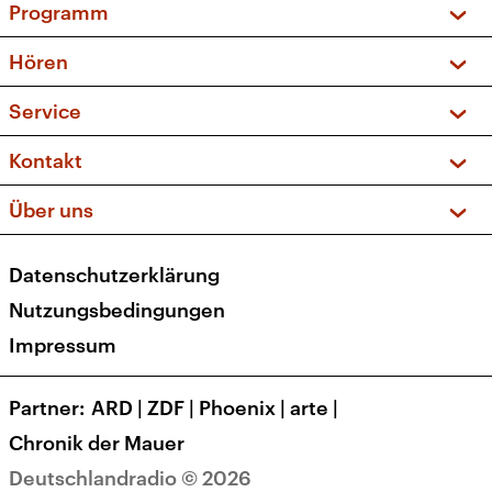
Programm
Vorschau und Rückschau
Hören
Sendungen und Podcasts
Livestream
Service
Musikliste
Frequenzen (UKW + DAB+)
FAQ
Kontakt
Kakadu – Das Kinderprogramm
Apps
Archiv
Hörerservice
Über uns
Newsletter
Social Media
Deutschlandradio
RSS
Datenschutzerklärung
Presse
Veranstaltungen
Nutzungsbedingungen
Karriere
Impressum
Transparenz
Korrekturen und Richtigstellungen
Partner
ARD
|
ZDF
|
Phoenix
|
arte
|
Barrierefreiheit
Chronik der Mauer
Deutschlandradio © 2026