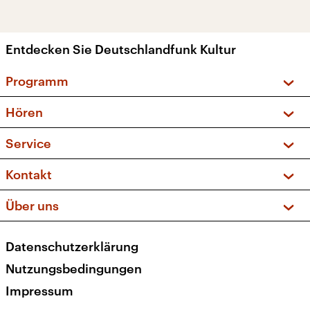
Entdecken Sie Deutschlandfunk Kultur
Programm
Vorschau und Rückschau
Hören
Sendungen und Podcasts
Livestream
Service
Musikliste
Frequenzen (UKW + DAB+)
FAQ
Kontakt
Kakadu – Das Kinderprogramm
Apps
Archiv
Hörerservice
Über uns
Newsletter
Social Media
Deutschlandradio
RSS
Datenschutzerklärung
Presse
Veranstaltungen
Nutzungsbedingungen
Karriere
Impressum
Transparenz