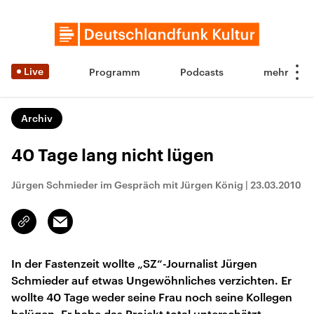
Live
Programm
Podcasts
Archiv
40 Tage lang nicht lügen
Jürgen Schmieder im Gespräch mit Jürgen König
|
23.03.2010
Email
Link
kopieren/teilen
In der Fastenzeit wollte „SZ“-Journalist Jürgen
Schmieder auf etwas Ungewöhnliches verzichten. Er
wollte 40 Tage weder seine Frau noch seine Kollegen
belügen. Er habe das Projekt total unterschätzt,