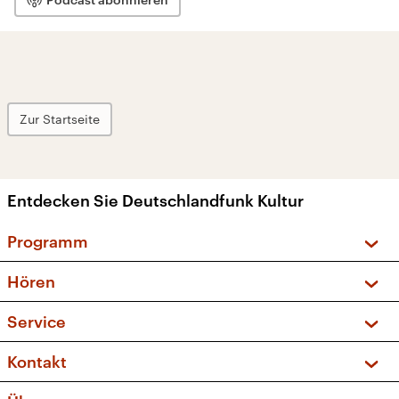
Zur Startseite
Entdecken Sie Deutschlandfunk Kultur
Programm
Vorschau und Rückschau
Hören
Sendungen und Podcasts
Livestream
Service
Musikliste
Frequenzen (UKW + DAB+)
FAQ
Kontakt
Kakadu – Das Kinderprogramm
Apps
Archiv
Hörerservice