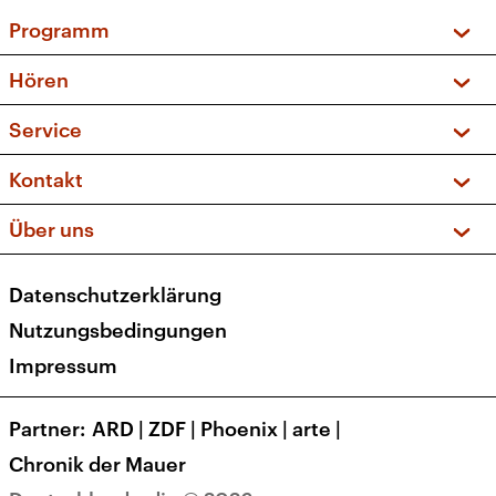
Programm
Vorschau und Rückschau
Hören
Sendungen und Podcasts
Livestream
Service
Musikliste
Frequenzen (UKW + DAB+)
FAQ
Kontakt
Kakadu – Das Kinderprogramm
Apps
Archiv
Hörerservice
Über uns
Newsletter
Social Media
Deutschlandradio
RSS
Datenschutzerklärung
Presse
Veranstaltungen
Nutzungsbedingungen
Karriere
Impressum
Transparenz
Korrekturen und Richtigstellungen
Partner
ARD
|
ZDF
|
Phoenix
|
arte
|
Barrierefreiheit
Chronik der Mauer