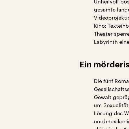
Unheilvoll-bö
gesamte lange
Videoprojekti
Kino; Textein
Theater sperr
Labyrinth eine
Ein mörderis
Die fünf Roma
Gesellschaftss
Gewalt gepräg
um Sexualität
Lösung des We
nordmexikanis