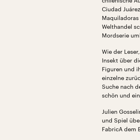
chilenische A
Ciudad Juárez
Maquiladoras 
Welthandel sc
Mordserie u
Wie der Leser
Insekt über d
Figuren und i
einzelne zurü
Suche nach d
schön und ein
Julien Gosseli
und Spiel übe
FabricA dem E