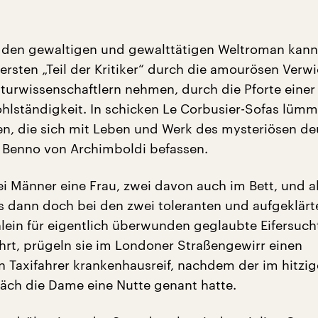
in den gewaltigen und gewalttätigen Weltroman kann
ersten „Teil der Kritiker“ durch die amourösen Verw
aturwissenschaftlern nehmen, durch die Pforte einer
hlständigkeit. In schicken Le Corbusier-Sofas lümm
ten, die sich mit Leben und Werk des mysteriösen d
rs Benno von Archimboldi befassen.
ei Männer eine Frau, zwei davon auch im Bett, und a
s dann doch bei den zwei toleranten und aufgeklärt
in für eigentlich überwunden geglaubte Eifersuch
hrt, prügeln sie im Londoner Straßengewirr einen
n Taxifahrer krankenhausreif, nachdem der im hitzig
ch die Dame eine Nutte genant hatte.