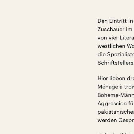
Den Eintritt 
Zuschauer im 
von vier Liter
westlichen Wo
die Spezialis
Schriftstelle
Hier lieben dr
Ménage à troi
Boheme-Männle
Aggression fü
pakistanische
werden Gesprä