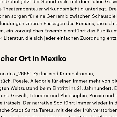
se dröhnt jetzt der Soundtrack, mit dem Julien Goss
 Theaterabenteuer wirkungsmächtig unterlegt. Dre
onen sorgen für eine Genremix zwischen Schauspie
blendungen zitieren Passagen des Romans, die sich
en, ein vorzügliches Ensemble entführt das Publikum
r Literatur, die sich jeder einfachen Zuordnung entz
cher Ort in Mexiko
ne des „2666“-Zyklus sind Kriminalroman,
tück, Poesie, Allegorie für einen immer mehr von bl
ten Weltzustand beim Eintritt ins 21. Jahrhundert. 
 und Gewalt, Literatur und Philosophie, Poesie und 
lträtsels. Der narrative Sog führt immer wieder in d
che Stadt Santa Teresa, mit der der früh verstorbe