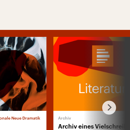
tionale Neue Dramatik
Archiv eines Vielschreib