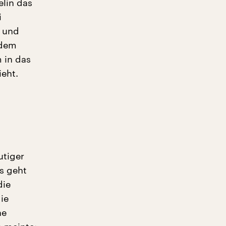
elin das
i
l und
 dem
 in das
ieht.
utiger
Es geht
die
ie
ne