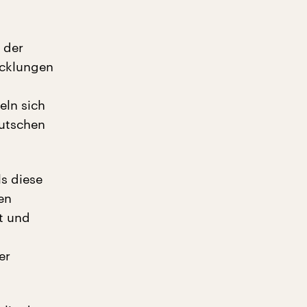
 der
icklungen
eln sich
eutschen
ls diese
en
t und
er