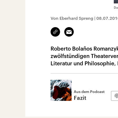
Da
Von Eberhard Spreng
|
08.07.201
Link
Email
kopieren/teilen
Roberto Bolaños Romanzykl
zwölfstündigen Theaterver
Literatur und Philosophie,
Aus dem Podcast
Fazit