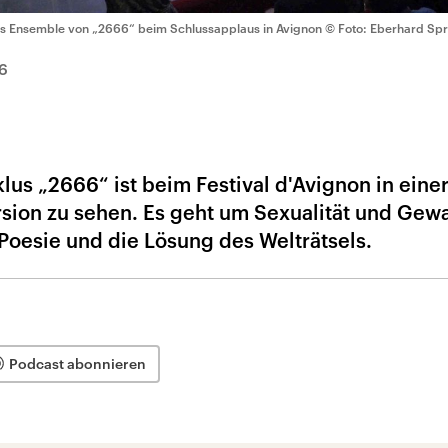
s Ensemble von „2666“ beim Schlussapplaus in Avignon
© Foto: Eberhard Sp
6
us „2666“ ist beim Festival d'Avignon in eine
sion zu sehen. Es geht um Sexualität und Gewa
 Poesie und die Lösung des Welträtsels.
Podcast abonnieren