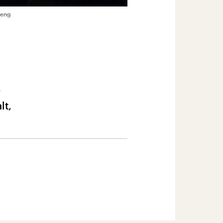
reng
r
lt,