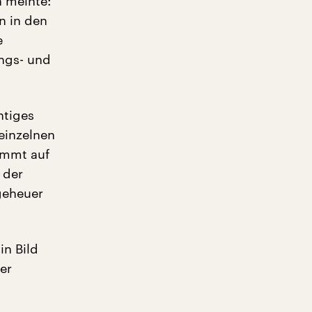
n meinte:
n in den
e
ungs- und
htiges
einzelnen
ommt auf
 der
geheuer
in Bild
er