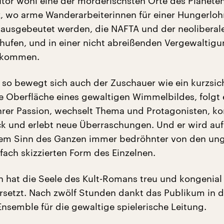
utor wohl eine der mörderischsten Orte des Planete
, wo arme Wanderarbeiterinnen für einer Hungerloh
ausgebeutet werden, die NAFTA und der neoliberal
hufen, und in einer nicht abreißenden Vergewaltig
mkommen.
, so bewegt sich auch der Zuschauer wie ein kurzsic
ie Oberfläche eines gewaltigen Wimmelbildes, folgt 
hrer Passion, wechselt Thema und Protagonisten, k
ck und erlebt neue Überraschungen. Und er wird auf
em Sinn des Ganzen immer bedröhnter von den un
fach skizzierten Form des Einzelnen.
n hat die Seele des Kult-Romans treu und kongenial 
rsetzt. Nach zwölf Stunden dankt das Publikum in d
nsemble für die gewaltige spielerische Leitung.