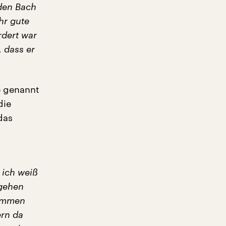
 den Bach
hr gute
rdert war
 dass er
e genannt
die
das
 ich weiß
 gehen
kommen
ern da