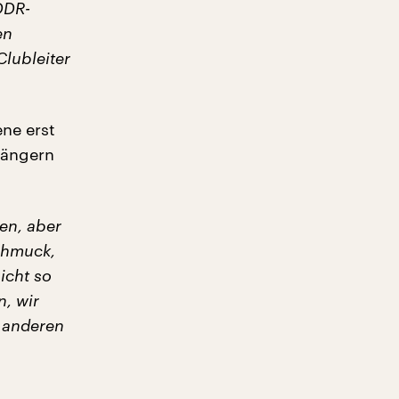
DDR-
en
Clubleiter
ne erst
hängern
men, aber
Schmuck,
icht so
n, wir
 anderen