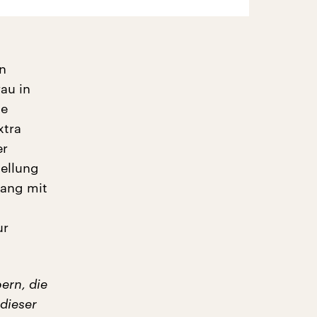
in
rau in
se
xtra
er
ellung
lang mit
ur
ern, die
 dieser