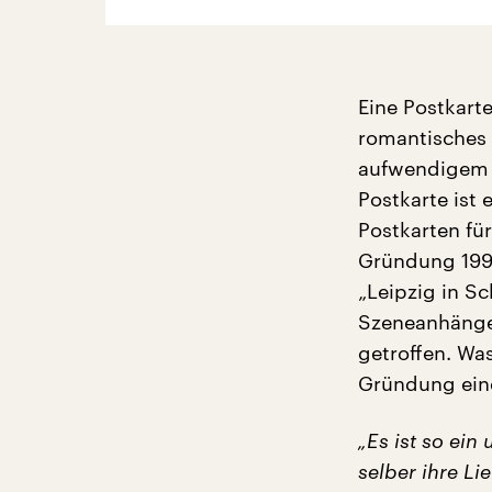
Eine Postkart
romantisches r
aufwendigem 
Postkarte ist
Postkarten für
Gründung 1992
„Leipzig in Sc
Szeneanhänger
getroffen. Wa
Gründung eine
„Es ist so ei
selber ihre Li