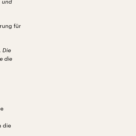
h und
ärung für
. Die
e die
ie
h die