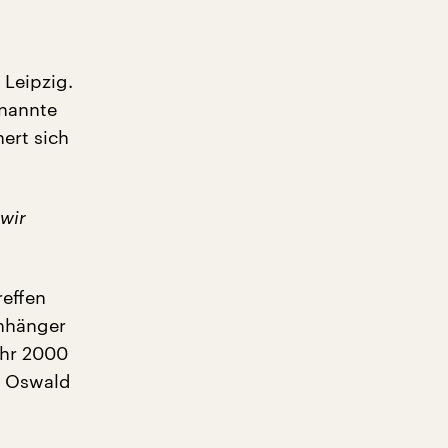
Leipzig.
enannte
ert sich
 wir
reffen
Anhänger
ahr 2000
n. Oswald