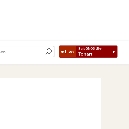
Seit
01:05
Uhr
Live
Tonart