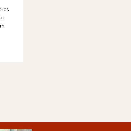
eres
ie
em