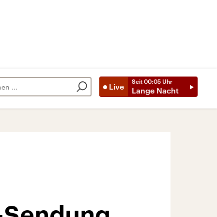
Seit
00:05
Uhr
Live
Lange Nacht
t-Sendung