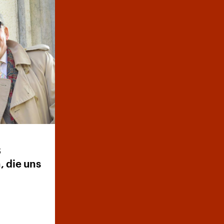
8
die uns