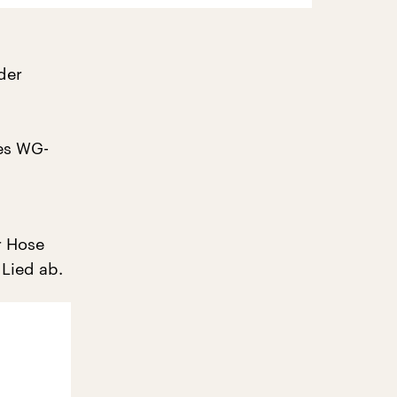
der
es WG-
r Hose
Lied ab.