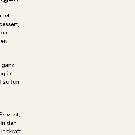
ndet
bessert,
ema
len
h ganz
g ist
 zu tun,
Prozent,
 In den
reitkraft