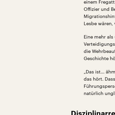
einem Fregatt
Offizier und B
Migrationshin
Lesbe wären, 
Eine mehr al
Verteidigungsm
die Wehrbeauf
Geschichte hö
„Das ist... äh
das hört. Das
Führungsperso
natürlich ungl
Disziplinar