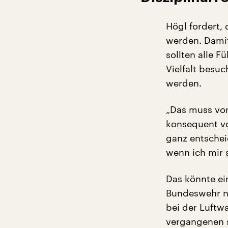
Högl fordert,
werden. Damit
sollten alle 
Vielfalt besu
werden.
„Das muss von
konsequent vo
ganz entscheid
wenn ich mir
Das könnte ei
Bundeswehr nu
bei der Luftwa
vergangenen si