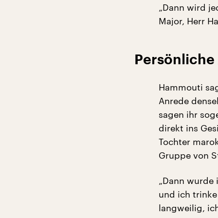
„Dann wird je
Major, Herr H
Persönliche
Hammouti sagt
Anrede dense
sagen ihr sog
direkt ins Ge
Tochter marok
Gruppe von St
„Dann wurde i
und ich trink
langweilig, ic