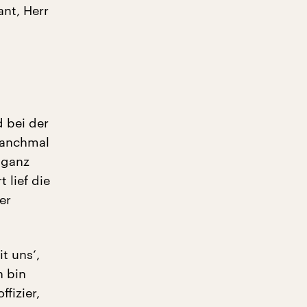
nt, Herr
d bei der
Manchmal
 ganz
 lief die
er
t uns‘,
h bin
fizier,