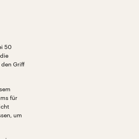
ei 50
 die
den Griff
esem
ms für
icht
ssen, um