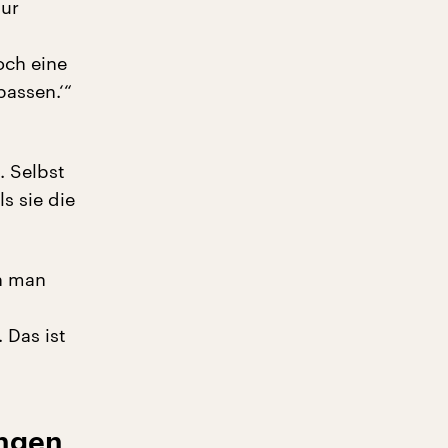
nur
och eine
passen.‘“
. Selbst
s sie die
nn man
 Das ist
ungen