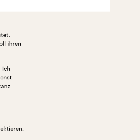
tet.
ll ihren
 Ich
ienst
tanz
ektieren.