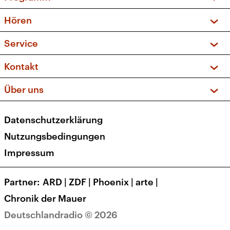
Vorschau und Rückschau
Hören
Sendungen und Podcasts
Livestream
Service
Musikliste
Frequenzen (UKW + DAB+)
FAQ
Kontakt
Kakadu – Das Kinderprogramm
Apps
Archiv
Hörerservice
Über uns
Newsletter
Social Media
Deutschlandradio
RSS
Datenschutzerklärung
Presse
Veranstaltungen
Nutzungsbedingungen
Karriere
Impressum
Transparenz
Korrekturen und Richtigstellungen
Partner
ARD
|
ZDF
|
Phoenix
|
arte
|
Barrierefreiheit
Chronik der Mauer
Deutschlandradio © 2026