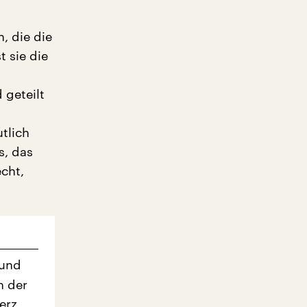
, die die
t sie die
 geteilt
tlich
s, das
echt,
 und
n der
erz