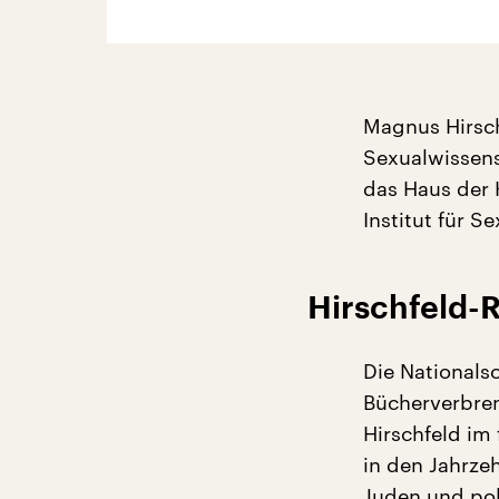
Magnus Hirsch
Sexualwissensc
das Haus der 
Institut für S
Hirschfeld-
Die Nationals
Bücherverbren
Hirschfeld im
in den Jahrz
Juden und pol