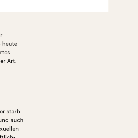
r
o heute
rtes
er Art.
er starb
 und auch
xuellen
tlich-