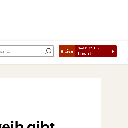
Seit
11:05
Uhr
Live
Lesart
eib gibt