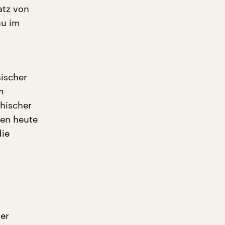
atz von
au im
sischer
m
chischer
den heute
die
her