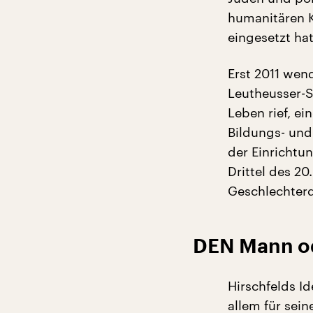
humanitären K
eingesetzt hat
Erst 2011 wend
Leutheusser-S
Leben rief, ei
Bildungs- und
der Einrichtun
Drittel des 20
Geschlechterd
DEN Mann ode
Hirschfelds Id
allem für sei