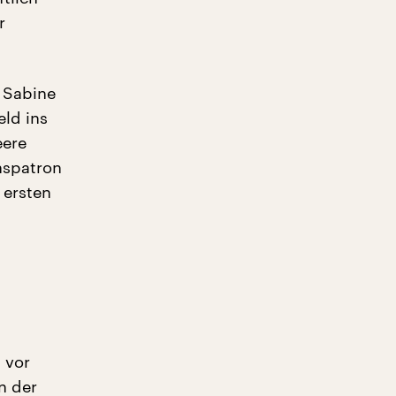
r
n Sabine
ld ins
eere
nspatron
 ersten
 vor
n der