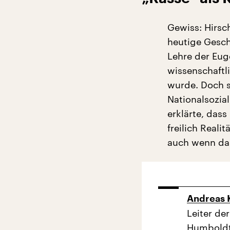
Gewiss: Hirsc
heutige Geschl
Lehre der Euge
wissenschaftl
wurde. Doch s
Nationalsozia
erklärte, dass
freilich Reali
auch wenn das 
Andreas 
Leiter de
Humboldt-