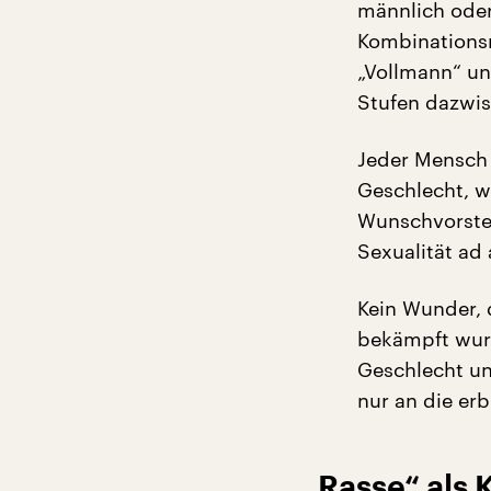
männlich oder
Kombinationsm
„Vollmann“ un
Stufen dazwi
Jeder Mensch 
Geschlecht, w
Wunschvorstel
Sexualität ad
Kein Wunder, 
bekämpft wurd
Geschlecht un
nur an die er
„Rasse“ als 