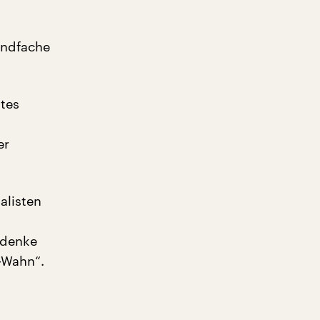
endfache
ttes
er
alisten
 denke
-Wahn“.