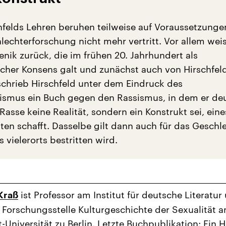
hfelds Lehren beruhen teilweise auf Voraussetzungen
echterforschung nicht mehr vertritt. Vor allem weis
nik zurück, die im frühen 20. Jahrhundert als
icher Konsens galt und zunächst auch von Hirschfeld
chrieb Hirschfeld unter dem Eindruck des
lismus ein Buch gegen den Rassismus, in dem er deu
 Rasse keine Realität, sondern ein Konstrukt sei, eine
täten schafft. Dasselbe gilt dann auch für das Geschl
vielerorts bestritten wird.
ist Professor am Institut für deutsche Literatur
Kraß
r Forschungsstelle Kulturgeschichte der Sexualität a
Universität zu Berlin. Letzte Buchpublikation: Ein H